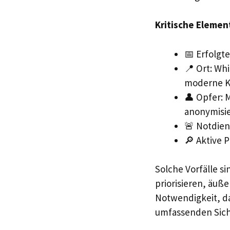
Kritische Element
📅 Erfolgt
📍 Ort: Wh
moderne K
👤 Opfer: 
anonymisie
🚨 Notdiens
🔎 Aktive 
Solche Vorfälle si
priorisieren, äuße
Notwendigkeit, d
umfassenden Sich