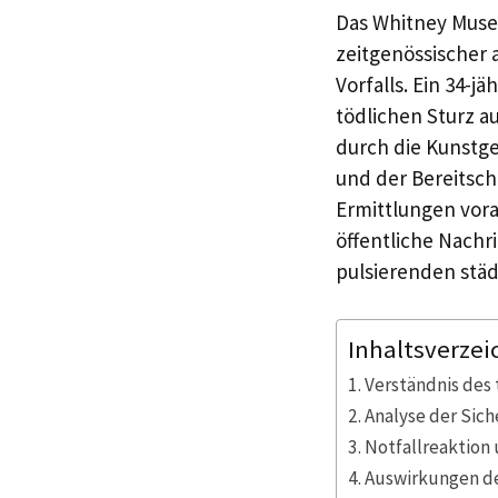
Das Whitney Museu
zeitgenössischer 
Vorfalls. Ein 34-
tödlichen Sturz au
durch die Kunstg
und der Bereitsch
Ermittlungen vora
öffentliche Nach
pulsierenden stä
Inhaltsverzei
Verständnis des 
Analyse der Sic
Notfallreaktio
Auswirkungen de