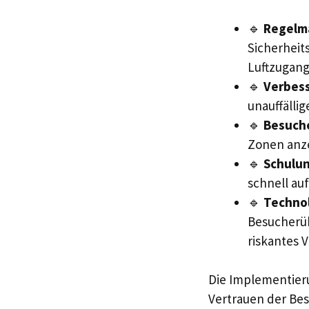
🔹
Regelm
Sicherheit
Luftzugang
🔹
Verbess
unauffälli
🔹
Besuche
Zonen anze
🔹
Schulun
schnell au
🔹
Technol
Besucherü
riskantes 
Die Implementier
Vertrauen der Be