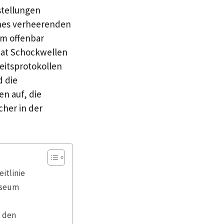
stellungen
ines verheerenden
em offenbar
 hat Schockwellen
eitsprotokollen
d die
en auf, die
her in der
itlinie
useum
d den