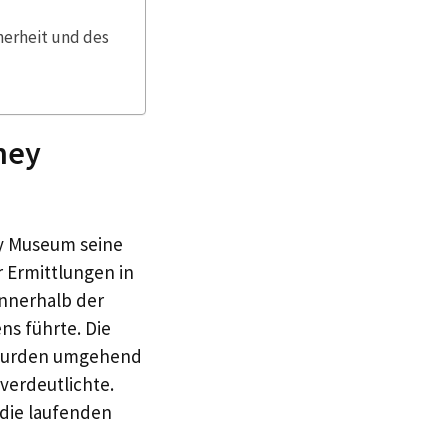
herheit und des
ney
ey Museum seine
r Ermittlungen in
innerhalb der
s führte. Die
, wurden umgehend
 verdeutlichte.
die laufenden