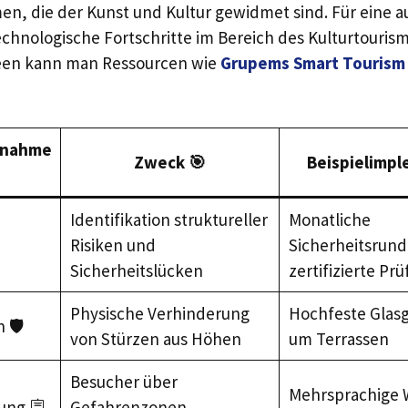
en, die der Kunst und Kultur gewidmet sind. Für eine a
echnologische Fortschritte im Bereich des Kulturtouris
seen kann man Ressourcen wie
Grupems Smart Tourism 
ßnahme
Zweck 🎯
Beispielimpl
Identifikation struktureller
Monatliche
Risiken und
Sicherheitsrun
Sicherheitslücken
zertifizierte Prü
Physische Verhinderung
Hochfeste Glas
 🛡️
von Stürzen aus Höhen
um Terrassen
Besucher über
Mehrsprachige W
ung 🪧
Gefahrenzonen