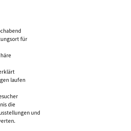
wochabend
tungsort für
phäre
erklärt
ngen laufen
Besucher
nis die
usstellungen und
erten.