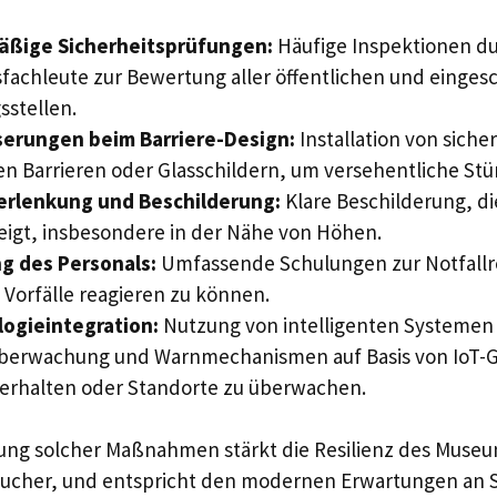
äßige Sicherheitsprüfungen:
Häufige Inspektionen d
sfachleute zur Bewertung aller öffentlichen und einge
sstellen.
erungen beim Barriere-Design:
Installation von siche
gen Barrieren oder Glasschildern, um versehentliche Stü
rlenkung und Beschilderung:
Klare Beschilderung, d
igt, insbesondere in der Nähe von Höhen.
g des Personals:
Umfassende Schulungen zur Notfallr
f Vorfälle reagieren zu können.
ogieintegration:
Nutzung von intelligenten Systemen
berwachung und Warnmechanismen auf Basis von IoT-
Verhalten oder Standorte zu überwachen.
ung solcher Maßnahmen stärkt die Resilienz des Muse
sucher, und entspricht den modernen Erwartungen an S