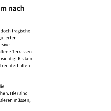
um nach
 doch tragische
gulierten
rsive
offene Terrassen
sichtigt Risiken
ufrechterhalten
die
hen. Hier sind
isieren müssen,