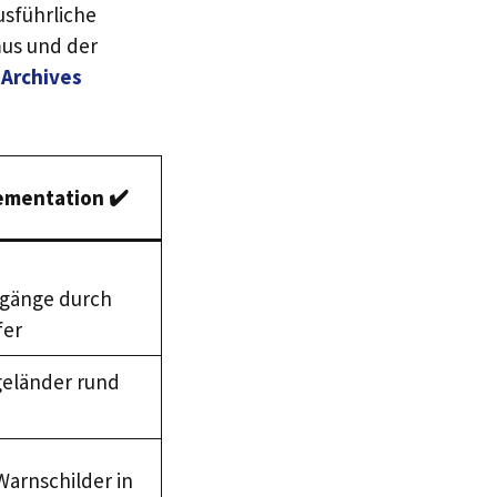
usführliche
mus und der
Archives
ementation ✔️
dgänge durch
fer
geländer rund
arnschilder in