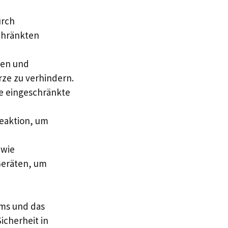
urch
schränkten
ren und
rze zu verhindern.
ie eingeschränkte
eaktion, um
 wie
Geräten, um
ums und das
icherheit in