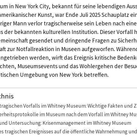
m in New York City, bekannt für seine lebendigen Aus
amerikanischer Kunst, war Ende Juli 2025 Schauplatz e
jähriger Mann verlor tragischerweise sein Leben nach ein
s der bekannten kulturellen Institution. Dieser Vorfall
emeinschaft gesendet und dringende Fragen zu Sicherh
aft zur Notfallreaktion in Museen aufgeworfen. Währen
ngetrieben werden, wirft das Ereignis kritische Bedenk
richten, Museumsevents und das Wohlergehen der Besuc
dtischen Umgebung von New York betreffen.
chnis
tragischen Vorfalls im Whitney Museum: Wichtige Fakten und Ze
herheitsprotokolle im Museum nach dem Vorfall im Whitney M
n und Untersuchung: Krisenmanagement im Whitney Museum
s tragischen Ereignisses auf die öffentliche Wahrnehmung un