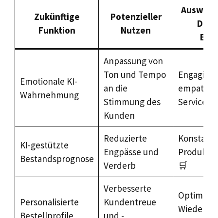
Auswirku
Zukünftige
Potenzieller
Driv
Funktion
Nutzen
Erf
Anpassung von
Ton und Tempo
Engagiere
Emotionale KI-
an die
empathis
Wahrnehmung
Stimmung des
Service 
Kunden
Reduzierte
Konstant
KI-gestützte
Engpässe und
Produktve
Bestandsprognose
Verderb
🛒
Verbesserte
Optimiert
Personalisierte
Kundentreue
Wiederbes
Bestellprofile
und -