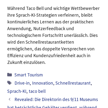
Während Taco Bell und wichtige Wettbewerber
ihre Sprach-KI-Strategien verfeinern, bleibt
kontinuierliches Lernen aus der praktischen
Anwendung, Nutzerfeedback und
technologischem Fortschritt unerlässlich. Dies
wird den Schnellrestaurantketten
ermöglichen, das doppelte Versprechen von
Effizienz und Kundenzufriedenheit auch in
Zukunft einzulösen.
Kategorien
Smart Tourism
Schlagwörter
Drive-in
,
Innovation
,
Schnellrestaurant
,
Sprach-KI
,
taco bell
Revealed: Die Direktorin des 9/11 Museums
hat beträchtliche Gehälter verdient, während