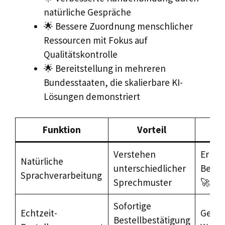
natürliche Gespräche
🌟 Bessere Zuordnung menschlicher
Ressourcen mit Fokus auf
Qualitätskontrolle
🌟 Bereitstellung in mehreren
Bundesstaaten, die skalierbare KI-
Lösungen demonstriert
Funktion
Vorteil
Au
Verstehen
Erhöh
Natürliche
unterschiedlicher
Beste
Sprachverarbeitung
Sprechmuster
🚀
Sofortige
Echtzeit-
Gerin
Bestellbestätigung