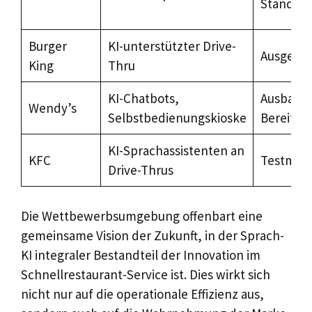
Standort
Burger
KI-unterstützter Drive-
Ausgewäh
King
Thru
KI-Chatbots,
Ausbau d
Wendy’s
Selbstbedienungskioske
Bereitste
KI-Sprachassistenten an
KFC
Testmär
Drive-Thrus
Die Wettbewerbsumgebung offenbart eine
gemeinsame Vision der Zukunft, in der Sprach-
KI integraler Bestandteil der Innovation im
Schnellrestaurant-Service ist. Dies wirkt sich
nicht nur auf die operationale Effizienz aus,