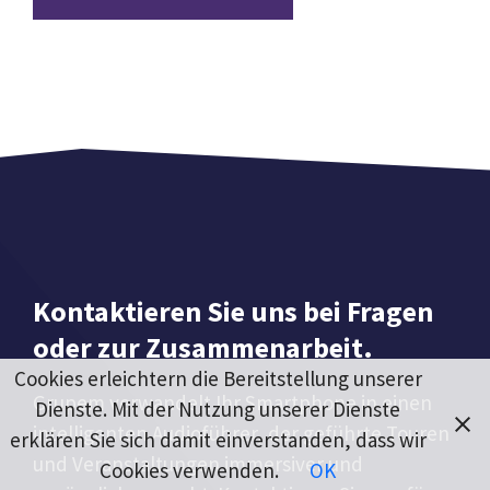
Kontaktieren Sie uns bei Fragen
oder zur Zusammenarbeit.
Cookies erleichtern die Bereitstellung unserer
Grupem verwandelt Ihr Smartphone in einen
Dienste. Mit der Nutzung unserer Dienste
intelligenten Audioführer, der geführte Touren
erklären Sie sich damit einverstanden, dass wir
und Veranstaltungen immersiver und
Cookies verwenden.
OK