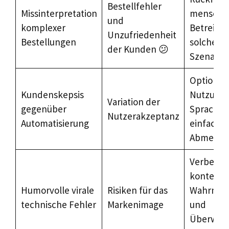
Bestellfehler
Missinterpretation
menschli
und
komplexer
Betreiber
Unzufriedenheit
Bestellungen
solchen
der Kunden 😕
Szenarie
Optional
Kundenskepsis
Nutzung 
Variation der
gegenüber
Sprach-KI
Nutzerakzeptanz
Automatisierung
einfache
Abmeldu
Verbesse
kontextue
Humorvolle virale
Risiken für das
Wahrneh
technische Fehler
Markenimage
und
Überwac