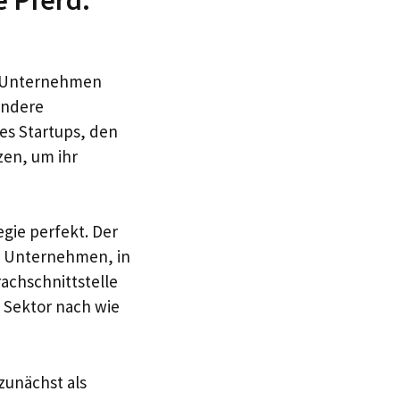
es Unternehmen
endere
es Startups, den
en, um ihr
egie perfekt. Der
m Unternehmen, in
rachschnittstelle
m Sektor nach wie
 zunächst als