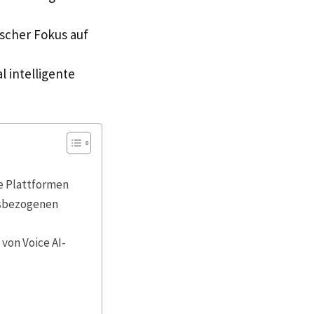
ischer Fokus auf
l intelligente
re Plattformen
chsbezogenen
von Voice AI-