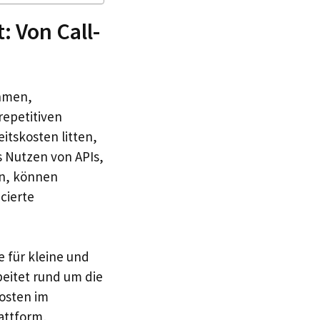
: Von Call-
ehmen,
epetitiven
itskosten litten,
s Nutzen von APIs,
n, können
cierte
e für kleine und
eitet rund um die
Kosten im
attform,