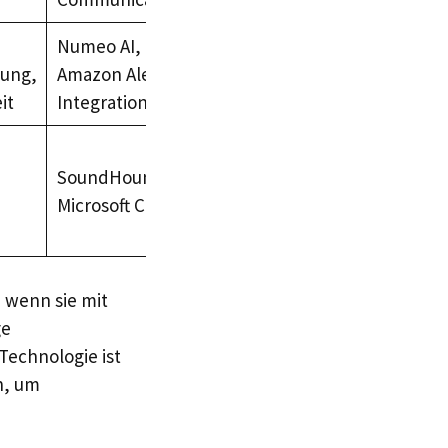
Numeo AI,
dung,
Amazon Alexa-
it
Integrationen
SoundHound,
Microsoft Cortana
e wenn sie mit
ge
Technologie ist
n, um