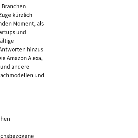
ie Branchen
Zuge kürzlich
enden Moment, als
tartups und
ältige
 Antworten hinaus
wie Amazon Alexa,
d und andere
prachmodellen und
chen
rächsbezogene