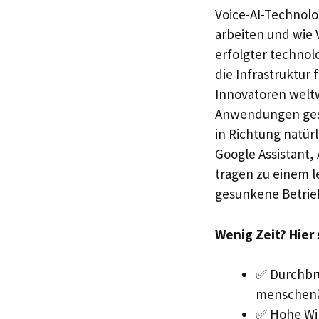
Voice-AI-Technolo
arbeiten und wie 
erfolgter techno
die Infrastruktur
Innovatoren weltw
Anwendungen gesch
in Richtung natür
Google Assistant,
tragen zu einem l
gesunkene Betrie
Wenig Zeit? Hier
✅ Durchbrü
menschenä
✅ Hohe Wi