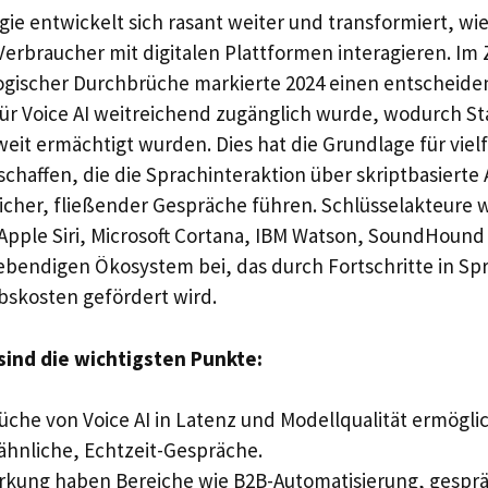
gie entwickelt sich rasant weiter und transformiert, w
Verbraucher mit digitalen Plattformen interagieren. Im 
logischer Durchbrüche markierte 2024 einen entscheid
 für Voice AI weitreichend zugänglich wurde, wodurch S
eit ermächtigt wurden. Dies hat die Grundlage für vielf
affen, die die Sprachinteraktion über skriptbasierte
licher, fließender Gespräche führen. Schlüsselakteure 
 Apple Siri, Microsoft Cortana, IBM Watson, SoundHoun
ebendigen Ökosystem bei, das durch Fortschritte in S
bskosten gefördert wird.
 sind die wichtigsten Punkte:
che von Voice AI in Latenz und Modellqualität ermögli
hnliche, Echtzeit-Gespräche.
rkung haben Bereiche wie B2B-Automatisierung, gesp