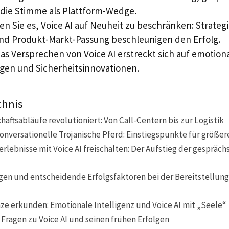
die Stimme als Plattform-Wedge.
n Sie es, Voice AI auf Neuheit zu beschränken: Strateg
nd Produkt-Markt-Passung beschleunigen den Erfolg.
as Versprechen von Voice AI erstreckt sich auf emotiona
en und Sicherheitsinnovationen.
chnis
chäftsabläufe revolutioniert: Von Call-Centern bis zur Logistik
 konversationelle Trojanische Pferd: Einstiegspunkte für größe
rlebnisse mit Voice AI freischalten: Der Aufstieg der gesprä
en und entscheidende Erfolgsfaktoren bei der Bereitstellung 
ze erkunden: Emotionale Intelligenz und Voice AI mit „Seele“
 Fragen zu Voice AI und seinen frühen Erfolgen