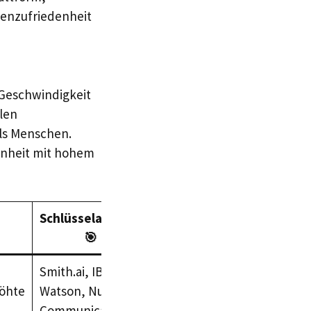
denzufriedenheit
Geschwindigkeit
len
ls Menschen.
genheit mit hohem
Schlüsselakteure
🎯
Smith.ai, IBM
höhte
Watson, Nuance
Communications