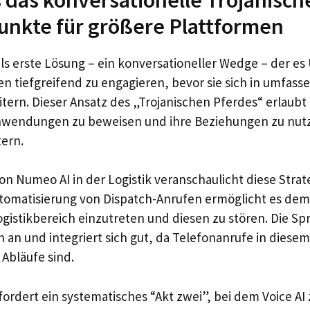
unkte für größere Plattformen
t als erste Lösung – ein konversationeller Wedge – der 
n tiefgreifend zu engagieren, bevor sie sich in umfass
tern. Dieser Ansatz des „Trojanischen Pferdes“ erlaubt 
nwendungen zu beweisen und ihre Beziehungen zu nutz
ern.
on Numeo AI in der Logistik veranschaulicht diese Strat
utomatisierung von Dispatch-Anrufen ermöglicht es de
ogistikbereich einzutreten und diesen zu stören. Die Sp
ch an und integriert sich gut, da Telefonanrufe in diese
 Abläufe sind.
fordert ein systematisches “Akt zwei”, bei dem Voice AI