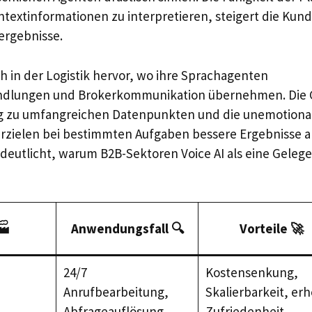
textinformationen zu interpretieren, steigert die Kun
ergebnisse.
h in der Logistik hervor, wo ihre Sprachagenten
ndlungen und Brokerkommunikation übernehmen. Die 
ng zu umfangreichen Datenpunkten und die unemotiona
rzielen bei bestimmten Aufgaben bessere Ergebnisse a
deutlicht, warum B2B-Sektoren Voice AI als eine Gele
🏭
Anwendungsfall 🔍
Vorteile 🚀
24/7
Kostensenkung,
Anrufbearbeitung,
Skalierbarkeit, er
Abfrageauflösung
Zufriedenheit