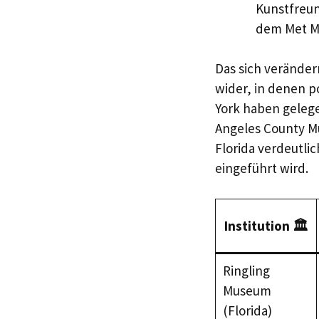
Kunstfreun
dem Met M
Das sich veränder
wider, in denen po
York haben gelege
Angeles County Mu
Florida verdeutli
eingeführt wird.
Institution 🏛️
Ringling
Museum
(Florida)