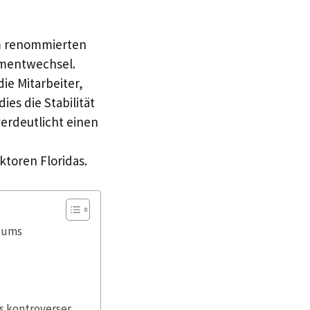
em renommierten
ementwechsel.
ie Mitarbeiter,
es die Stabilität
verdeutlicht einen
toren Floridas.
seums
s kontroverser