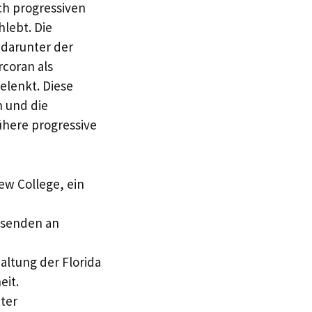
sch progressiven
hlebt. Die
 darunter der
coran als
gelenkt. Diese
 und die
ühere progressive
ew College, ein
usenden an
altung der Florida
eit.
nter