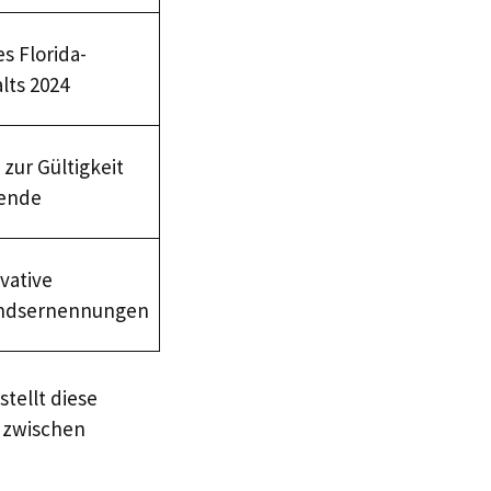
s Florida-
lts 2024
zur Gültigkeit
ende
vative
andsernennungen
 stellt diese
e zwischen