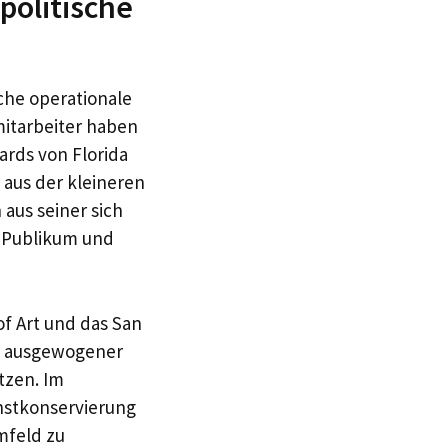
politische
che operationale
itarbeiter haben
ards von Florida
r aus der kleineren
aus seiner sich
e Publikum und
of Art und das San
nd ausgewogener
tzen. Im
nstkonservierung
mfeld zu