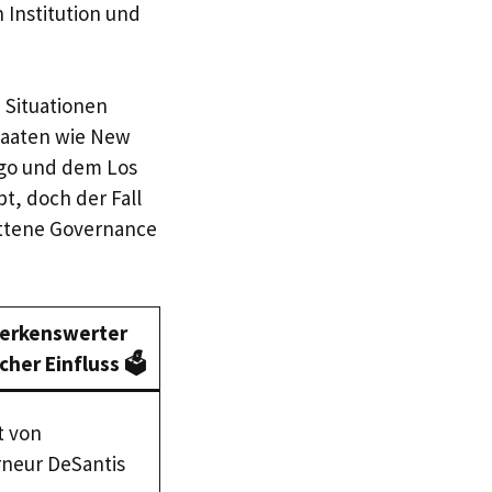
 Institution und
 Situationen
 Staaten wie New
ago und dem Los
t, doch der Fall
ittene Governance
erkenswerter
cher Einfluss 🗳️
 von
neur DeSantis