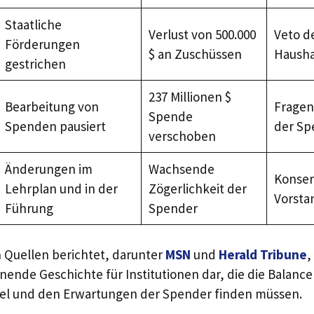
Staatliche
Verlust von 500.000
Veto de
Förderungen
$ an Zuschüssen
Hausha
gestrichen
237 Millionen $
Bearbeitung von
Fragen 
Spende
Spenden pausiert
der Sp
verschoben
Änderungen im
Wachsende
Konser
Lehrplan und in der
Zögerlichkeit der
Vorst
Führung
Spender
n Quellen berichtet, darunter
MSN
und
Herald Tribune
,
rnende Geschichte für Institutionen dar, die die Balanc
el und den Erwartungen der Spender finden müssen.