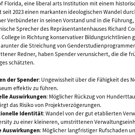
 Florida, eine liberal arts Institution mit einem histori
at seit 2023 einen markanten ideologischen Wandel durc
her Verbündeter in seinen Vorstand und in die Führung,
anische Sprecher des Repräsentantenhauses Richard Cor
 College in Richtung konservativer Bildungsrichtlinien 
arunter die Streichung von Genderstudienprogrammen
ttener Redner, haben Spender verunsichert, die die fr
ges schätzten.
en der Spender
: Ungewissheit über die Fähigkeit des N
eum effektiv zu führen.
elle Auswirkungen
: Möglicher Rückzug von Hundertta
rgt das Risiko von Projektverzögerungen.
tionelle Identität
: Wandel von der gut etablierten Verw
ersity zu einer kleineren, umstrittenen Verwaltungseinh
e Auswirkungen
: Möglicher langfristiger Rufschaden u