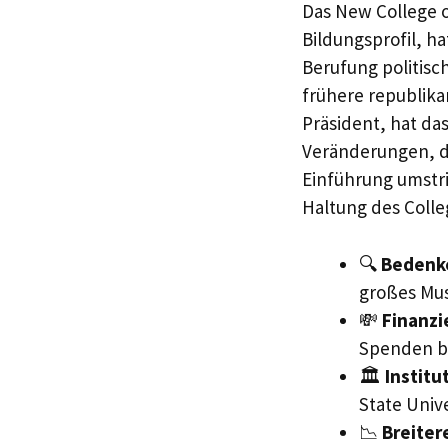
Das New College of
Bildungsprofil, h
Berufung politisc
frühere republik
Präsident, hat das
Veränderungen, d
Einführung umstri
Haltung des Colle
🔍
Bedenk
großes Mus
💸
Finanzi
Spenden bi
🏛️
Institu
State Univ
📉
Breiter