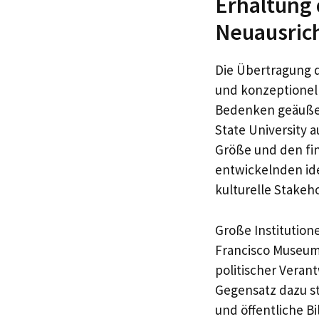
Erhaltung 
Neuausric
Die Übertragung d
und konzeptionel
Bedenken geäußert
State University a
Größe und den fin
entwickelnden ide
kulturelle Stakeh
Große Institutione
Francisco Museum
politischer Veran
Gegensatz dazu s
und öffentliche 