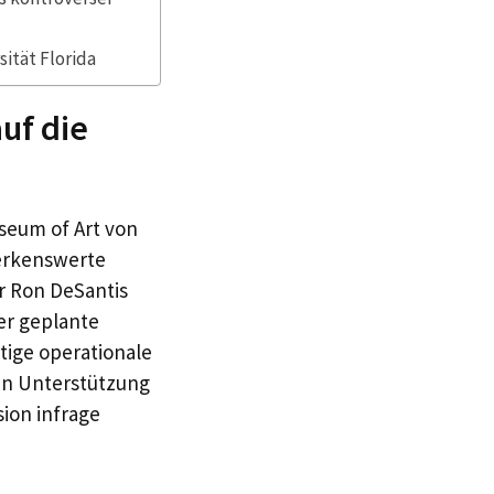
tät Florida
uf die
seum of Art von
merkenswerte
r Ron DeSantis
er geplante
tige operationale
hen Unterstützung
sion infrage