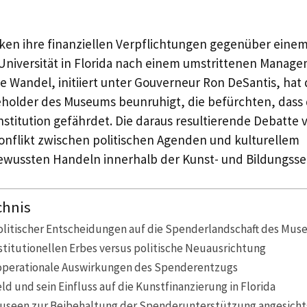
en ihre finanziellen Verpflichtungen gegenüber ein
Universität in Florida nach einem umstrittenen Manag
 Wandel, initiiert unter Gouverneur Ron DeSantis, hat d
holder des Museums beunruhigt, die befürchten, dass di
nstitution gefährdet. Die daraus resultierende Debatte 
nflikt zwischen politischen Agenden und kulturellem
wussten Handeln innerhalb der Kunst- und Bildungssek
chnis
litischer Entscheidungen auf die Spenderlandschaft des Mu
stitutionellen Erbes versus politische Neuausrichtung
 operationale Auswirkungen des Spenderentzugs
ld und sein Einfluss auf die Kunstfinanzierung in Florida
Museen zur Beibehaltung der Spenderunterstützung angesicht