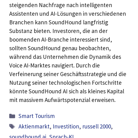
steigenden Nachfrage nach intelligenten
Assistenten und AI-Lösungen in verschiedenen
Branchen kann SoundHound langfristig
Substanz bieten. Investoren, die an der
boomenden AI-Branche interessiert sind,
sollten SoundHound genau beobachten,
während das Unternehmen die Dynamik des
Voice AI-Marktes navigiert. Durch die
Verfeinerung seiner Geschäftsstrategie und die
Nutzung seiner technologischen Fortschritte
könnte SoundHound AI sich als kleines Kapital
mit massivem Aufwärtspotenzial erweisen.
Kategorien
Smart Tourism
Schlagwörter
Aktienmarkt
,
Investition
,
russell 2000
,
soundhound ai
,
Sprach-KI