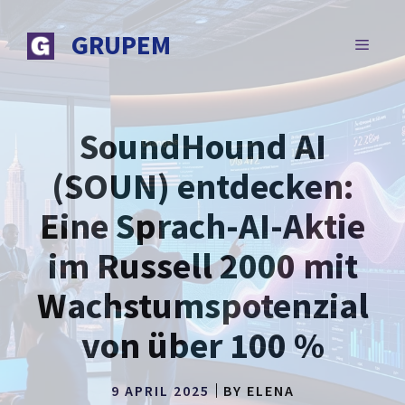
Zum
Inhalt
GRUPEM
MENÜ
springen
SoundHound AI
(SOUN) entdecken:
Eine Sprach-AI-Aktie
im Russell 2000 mit
Wachstumspotenzial
von über 100 %
9 APRIL 2025
BY
ELENA