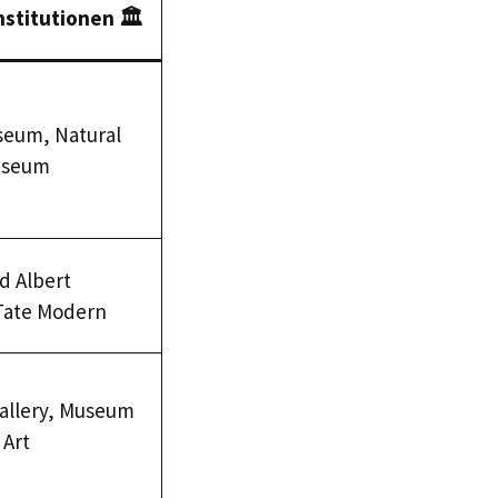
nstitutionen 🏛️
seum, Natural
useum
nd Albert
Tate Modern
Gallery, Museum
 Art