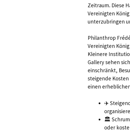
Zeitraum. Diese 
Vereinigten Köni
unterzubringen un
Philanthrop Frédé
Vereinigten König
Kleinere Institut
Gallery sehen sic
einschränkt, Besu
steigende Kosten
einen erheblichen
✈️ Steigen
organisiere
🏛️ Schrum
oder koste