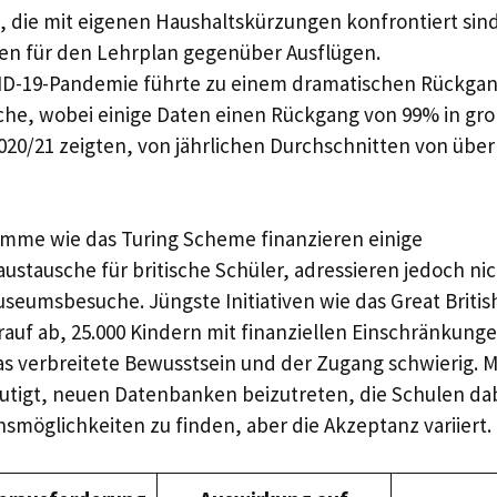
, die mit eigenen Haushaltskürzungen konfrontiert sind,
en für den Lehrplan gegenüber Ausflügen.
ID-19-Pandemie führte zu einem dramatischen Rückgan
he, wobei einige Daten einen Rückgang von 99% in g
20/21 zeigten, von jährlichen Durchschnitten von über
mme wie das Turing Scheme finanzieren einige
ustausche für britische Schüler, adressieren jedoch ni
seumsbesuche. Jüngste Initiativen wie das Great Britis
auf ab, 25.000 Kindern mit finanziellen Einschränkunge
as verbreitete Bewusstsein und der Zugang schwierig.
tigt, neuen Datenbanken beizutreten, die Schulen dab
hsmöglichkeiten zu finden, aber die Akzeptanz variiert.