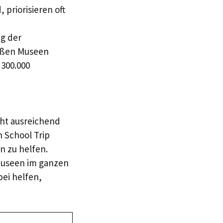
 priorisieren oft
g der
roßen Museen
 300.000
cht ausreichend
h School Trip
n zu helfen.
 Museen im ganzen
ei helfen,