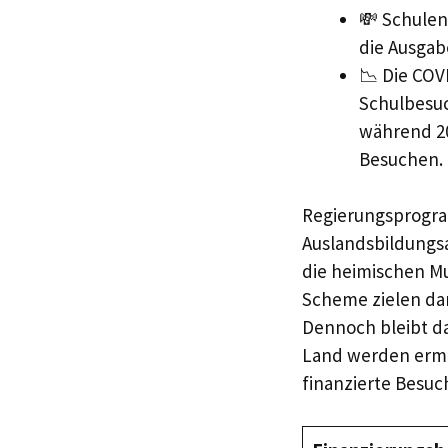
💸 Schulen
die Ausgab
📉 Die COV
Schulbesuc
während 20
Besuchen.
Regierungsprogra
Auslandsbildungsa
die heimischen Mu
Scheme zielen dar
Dennoch bleibt d
Land werden ermu
finanzierte Besuc