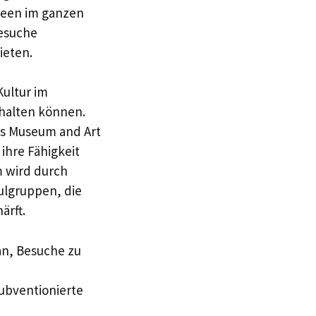
seen im ganzen
besuche
ieten.
Kultur im
thalten können.
ds Museum and Art
ihre Fähigkeit
m wird durch
ulgruppen, die
ärft.
an, Besuche zu
ubventionierte