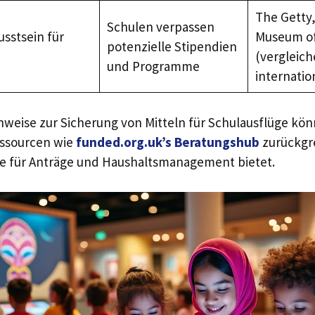
The Getty,
Schulen verpassen
sstsein für
Museum of
potenzielle Stipendien
(vergleic
und Programme
internatio
Hinweise zur Sicherung von Mitteln für Schulausflüge k
ssourcen wie
funded.org.uk’s Beratungshub
zurückgre
te für Anträge und Haushaltsmanagement bietet.