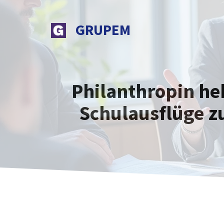
Zum
Inhalt
GRUPEM
springen
Philanthropin he
Schulausflüge z