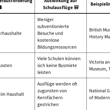
erausforderung
Auswirkung auf
Beispieli

Schulausflüge 🎒
Weniger
subventionierte
British Mu
urhaushalte
Besuche und
History M
kostenlose
Bildungsressourcen
Viele Schulen können
Victoria a
kosten
sich keine Busmiete
Museum, 
leisten
Ausflüge werden oft
zugunsten von
National 
im Haushalt
Kernfächern
of Modern
gestrichen