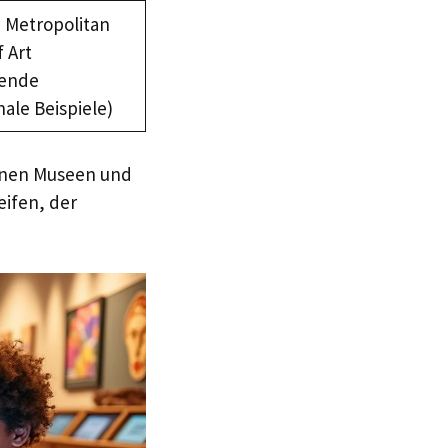
 Metropolitan
 Art
hende
nale Beispiele)
önnen Museen und
ifen, der