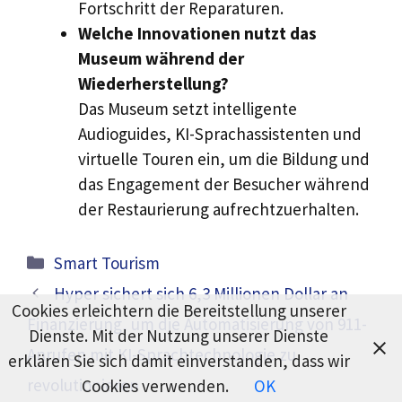
Fortschritt der Reparaturen.
Welche Innovationen nutzt das
Museum während der
Wiederherstellung?
Das Museum setzt intelligente
Audioguides, KI-Sprachassistenten und
virtuelle Touren ein, um die Bildung und
das Engagement der Besucher während
der Restaurierung aufrechtzuerhalten.
Kategorien
Smart Tourism
Hyper sichert sich 6,3 Millionen Dollar an
Cookies erleichtern die Bereitstellung unserer
Finanzierung, um die Automatisierung von 911-
Dienste. Mit der Nutzung unserer Dienste
Anrufen mit KI-Sprachtechnologie zu
erklären Sie sich damit einverstanden, dass wir
revolutionieren
Cookies verwenden.
OK