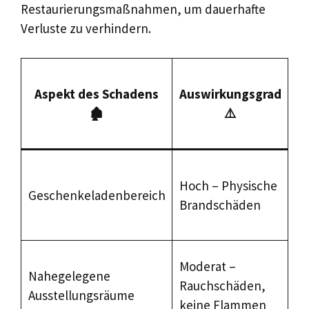
Restaurierungsmaßnahmen, um dauerhafte
Verluste zu verhindern.
K
Aspekt des Schadens
Auswirkungsgrad
🏚️
⚠️
Re
Ho
Hoch – Physische
Ko
Geschenkeladenbereich
Brandschäden
Re
er
Mi
Moderat –
Nahegelegene
Re
Rauchschäden,
Ausstellungsräume
Ko
keine Flammen