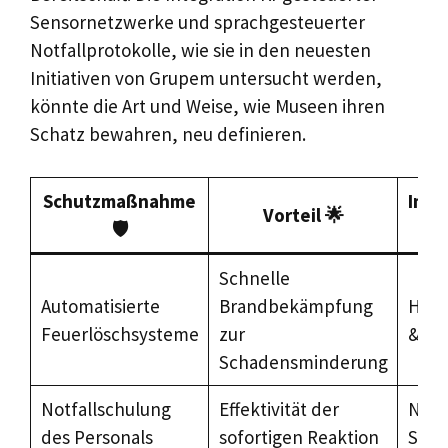
Sensornetzwerke und sprachgesteuerter
Notfallprotokolle, wie sie in den neuesten
Initiativen von Grupem untersucht werden,
könnte die Art und Weise, wie Museen ihren
Schatz bewahren, neu definieren.
Schutzmaßnahme
Impl
Vorteil 🌟
🛡️
Schnelle
Automatisierte
Brandbekämpfung
Hoch 
Feuerlöschsysteme
zur
& Wa
Schadensminderung
Notfallschulung
Effektivität der
Nied
des Personals
sofortigen Reaktion
Schu