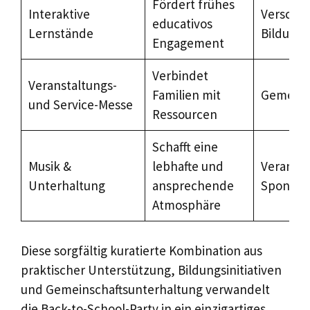
Fördert frühes
Interaktive
Verschi
educativos
Lernstände
Bildungs
Engagement
Verbindet
Veranstaltungs-
Familien mit
Gemeins
und Service-Messe
Ressourcen
Schafft eine
Musik &
lebhafte und
Veransta
Unterhaltung
ansprechende
Sponsor
Atmosphäre
Diese sorgfältig kuratierte Kombination aus
praktischer Unterstützung, Bildungsinitiativen
und Gemeinschaftsunterhaltung verwandelt
die Back-to-School-Party in ein einzigartiges