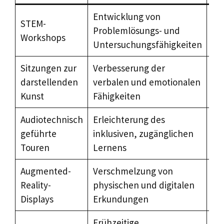
Entwicklung von
STEM-
Pr
Problemlösungs- und
Workshops
dig
Untersuchungsfähigkeiten
Sitzungen zur
Verbesserung der
Au
darstellenden
verbalen und emotionalen
int
Kunst
Fähigkeiten
Audiotechnisch
Erleichterung des
Mo
geführte
inklusiven, zugänglichen
Me
Touren
Lernens
Augmented-
Verschmelzung von
AR
Reality-
physischen und digitalen
So
Displays
Erkundungen
Frühzeitige