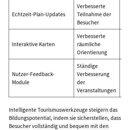
Verbesserte
Pu
Echtzeit-Plan-Updates
Teilnahme der
Au
Besucher
Verbesserte
Dig
Interaktive Karten
räumliche
Ak
Orientierung
Ständige
Um
Nutzer-Feedback-
Verbesserung
Ver
Module
der
Ap
Veranstaltungen
Intelligente Tourismuswerkzeuge steigern das
Bildungspotential, indem sie sicherstellen, dass
Besucher vollständig und bequem mit den