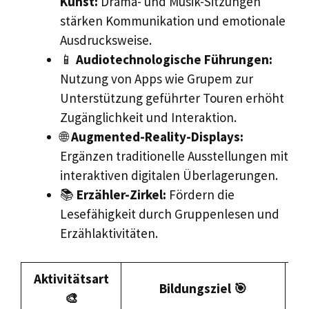
Kunst:
Drama- und Musik-Sitzungen
stärken Kommunikation und emotionale
Ausdrucksweise.
📱
Audiotechnologische Führungen:
Nutzung von Apps wie Grupem zur
Unterstützung geführter Touren erhöht
Zugänglichkeit und Interaktion.
🌐
Augmented-Reality-Displays:
Ergänzen traditionelle Ausstellungen mit
interaktiven digitalen Überlagerungen.
📚
Erzähler-Zirkel:
Fördern die
Lesefähigkeit durch Gruppenlesen und
Erzählaktivitäten.
Aktivitätsart
T
Bildungsziel 🎯
🎨