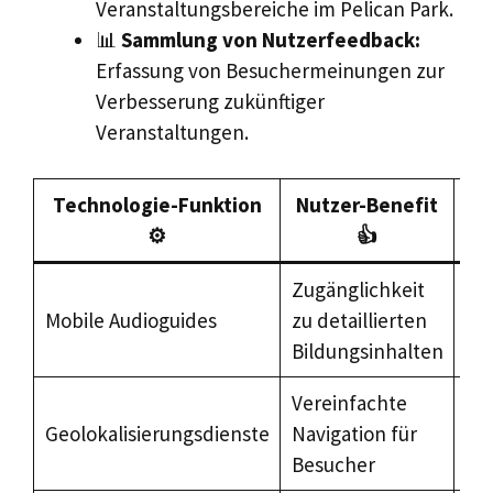
Veranstaltungsbereiche im Pelican Park.
📊
Sammlung von Nutzerfeedback:
Erfassung von Besuchermeinungen zur
Verbesserung zukünftiger
Veranstaltungen.
Technologie-Funktion
Nutzer-Benefit
I
⚙️
👍
Zugänglichkeit
Gr
Mobile Audioguides
zu detaillierten
Me
Bildungsinhalten
Vereinfachte
Be
Geolokalisierungsdienste
Navigation für
Ve
Besucher
We