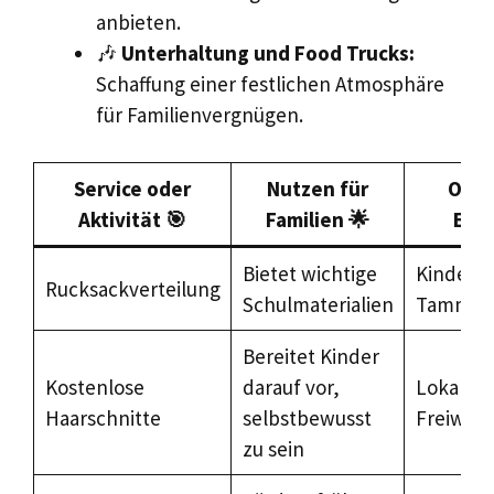
anbieten.
🎶
Unterhaltung und Food Trucks:
Schaffung einer festlichen Atmosphäre
für Familienvergnügen.
Service oder
Nutzen für
Orga
Aktivität 🎯
Familien 🌟
Einr
Bietet wichtige
Kinderm
Rucksackverteilung
Schulmaterialien
Tamman
Bereitet Kinder
Kostenlose
darauf vor,
Lokale F
Haarschnitte
selbstbewusst
Freiwill
zu sein