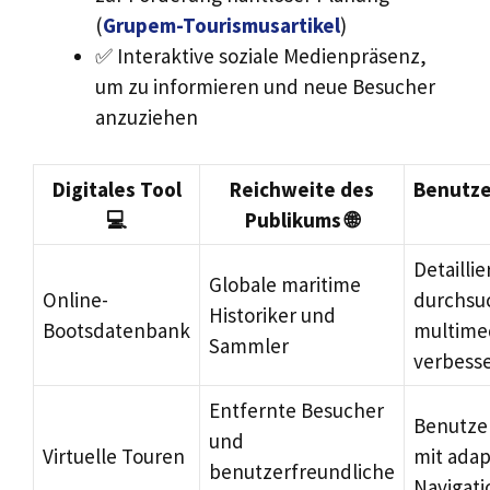
(
Grupem-Tourismusartikel
)
✅ Interaktive soziale Medienpräsenz,
um zu informieren und neue Besucher
anzuziehen
Digitales Tool
Reichweite des
Benutze
💻
Publikums 🌐
Detaillie
Globale maritime
Online-
durchsu
Historiker und
Bootsdatenbank
multime
Sammler
verbesse
Entfernte Besucher
Benutze
und
Virtuelle Touren
mit adap
benutzerfreundliche
Navigati