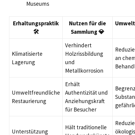
Museums
Erhaltungspraktik
Nutzen für die
Umwelt
🛠️
Sammlung 💎
Verhindert
Reduzie
Klimatisierte
Holzrissbildung
an che
Lagerung
und
Behand
Metallkorrosion
Erhält
Begrenz
Umweltfreundliche
Authentizität und
Substan
Restaurierung
Anziehungskraft
gefährli
für Besucher
Reduzie
Hält traditionelle
Unterstützung
ökologi