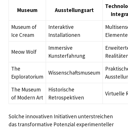
Technolo
Museum
Ausstellungsart
Integr
Museum of
Interaktive
Multisens
Ice Cream
Installationen
Elemente
Immersive
Erweitert
Meow Wolf
Kunsterfahrung
Realitäte
The
Praktisch
Wissenschaftsmuseum
Exploratorium
Ausstellu
The Museum
Historische
Virtuelle 
of Modern Art
Retrospektiven
Solche innovativen Initiativen unterstreichen
das transformative Potenzial experimenteller