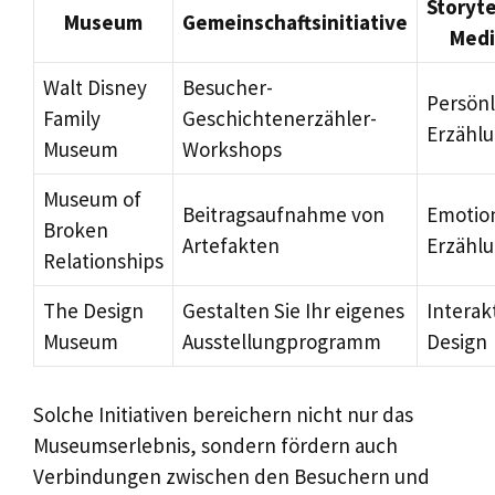
Storyte
Museum
Gemeinschaftsinitiative
Med
Walt Disney
Besucher-
Persönl
Family
Geschichtenerzähler-
Erzähl
Museum
Workshops
Museum of
Beitragsaufnahme von
Emotio
Broken
Artefakten
Erzähl
Relationships
The Design
Gestalten Sie Ihr eigenes
Interak
Museum
Ausstellungprogramm
Design
Solche Initiativen bereichern nicht nur das
Museumserlebnis, sondern fördern auch
Verbindungen zwischen den Besuchern und