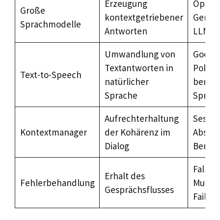
Erzeugung
OpenAI
Große
kontextgetriebener
Gemini
Sprachmodelle
Antworten
LLMs
Umwandlung von
Googl
Textantworten in
Polly,
Text-to-Speech
natürlicher
benutz
Sprache
Sprach
Aufrechterhaltung
Sessio
Kontextmanager
der Kohärenz im
Absich
Dialog
Benutz
Fallba
Erhalt des
Fehlerbehandlung
Multi-
Gesprächsflusses
Failove