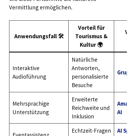
Vermittlung ermöglichen.
Vorteil für
Ver
Anwendungsfall 🛠️
Tourismus &
Kultur 🌍
Natürliche
Interaktive
Antworten,
Grupem
Audioführung
personalisierte
Besuche
Erweiterte
Mehrsprachige
Amazon
Reichweite und
Unterstützung
AI
Inklusion
Echtzeit-Fragen
AI Spr
Eventassistenz