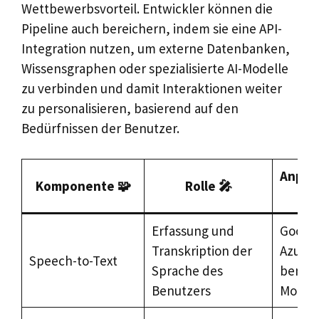
Wettbewerbsvorteil. Entwickler können die
Pipeline auch bereichern, indem sie eine API-
Integration nutzen, um externe Datenbanken,
Wissensgraphen oder spezialisierte AI-Modelle
zu verbinden und damit Interaktionen weiter
zu personalisieren, basierend auf den
Bedürfnissen der Benutzer.
Anpas
Komponente 🧩
Rolle 🎤
Erfassung und
Google
Transkription der
Azure 
Speech-to-Text
Sprache des
benutz
Benutzers
Model