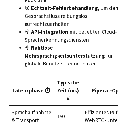
Rückfalle
🎯
Echtzeit-Fehlerbehandlung
, um den
Gesprächsfluss reibungslos
aufrechtzuerhalten
🎯
API-Integration
mit beliebten Cloud-
Spracherkennungsdiensten
🎯
Nahtlose
Mehrsprachigkeitsunterstützung
für
globale Benutzerfreundlichkeit
Typische
Latenzphase ⏱️
Zeit (ms)
Pipecat-Optim
⌛
Sprachaufnahme
Effizientes Puffe
150
& Transport
WebRTC-Unterstü