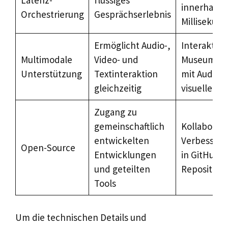
Latenz-
flüssiges
innerhalb 
Orchestrierung
Gesprächserlebnis
Millisekun
Ermöglicht Audio-,
Interaktive
Multimodale
Video- und
Museumsfü
Unterstützung
Textinteraktion
mit Audio-
gleichzeitig
visuellen I
Zugang zu
gemeinschaftlich
Kollaborati
entwickelten
Verbesser
Open-Source
Entwicklungen
in GitHub-
und geteilten
Repositorie
Tools
Um die technischen Details und