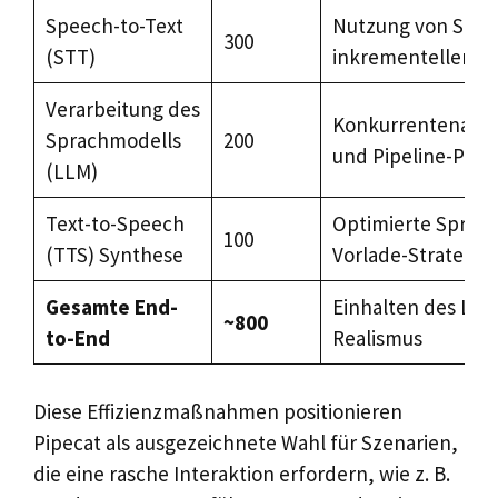
Speech-to-Text
Nutzung von Stre
300
(STT)
inkrementellen E
Verarbeitung des
Konkurrentenanfo
Sprachmodells
200
und Pipeline-Paral
(LLM)
Text-to-Speech
Optimierte Sprach
100
(TTS) Synthese
Vorlade-Strategie
Gesamte End-
Einhalten des Lat
~800
to-End
Realismus
Diese Effizienzmaßnahmen positionieren
Pipecat als ausgezeichnete Wahl für Szenarien,
die eine rasche Interaktion erfordern, wie z. B.