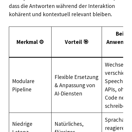
dass die Antworten während der Interaktion
kohärent und kontextuell relevant bleiben.
Beispi
Merkmal ⚙️
Vorteil 🎯
Anwendun
📌
Wechsel zw
verschied
Flexible Ersetzung
Modulare
Speech-to-
& Anpassung von
Pipeline
APIs, ohne
AI-Diensten
Code neu z
schreiben
Sprachassi
Niedrige
Natürliches,
reagieren