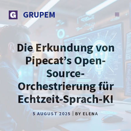
Zum
Inhalt
GRUPEM
MENÜ
springen
Die Erkundung von
Pipecat’s Open-
Source-
Orchestrierung für
Echtzeit-Sprach-KI
5 AUGUST 2025
BY
ELENA