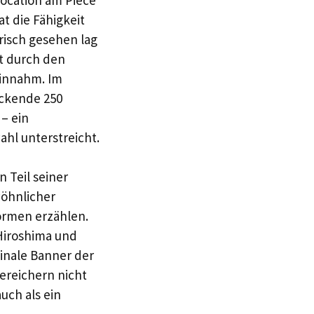
at die Fähigkeit
orisch gesehen lag
t durch den
einnahm. Im
uckende 250
– ein
ahl unterstreicht.
 Teil seiner
wöhnlicher
ormen erzählen.
Hiroshima und
nale Banner der
ereichern nicht
uch als ein