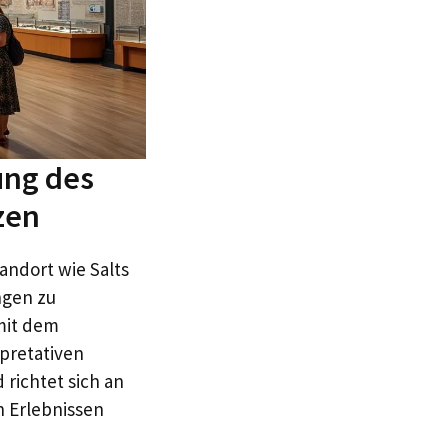
ung des
zen
ndort wie Salts
ngen zu
mit dem
rpretativen
richtet sich an
n Erlebnissen