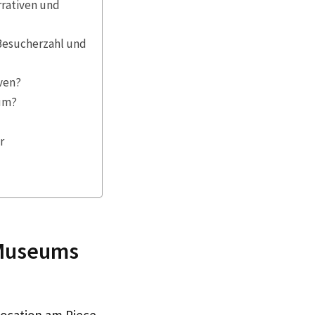
rrativen und
Besucherzahl und
iven?
eum?
r
 Museums
ocation am Piece