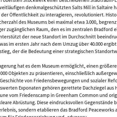
eitläufigen denkmalgeschützten Salts Mill in Saltaire h
er Öffentlichkeit zu interagieren, revolutioniert. Hist
ucherzahl des Museums bei maximal etwa 3.000, begrenz
ger zugänglichen Raum, den es im zentralen Bradford 
nterstützt der neue Standort im Durchschnitt beeindr
 was im ersten Jahr nach dem Umzug über 40.000 ergibt 
stieg, der die Bedeutung einer strategischen Standortw
agerung hat es dem Museum ermöglicht, einen größeren
000 Objekten zu präsentieren, einschließlich außerge
e Geschichte von Friedensbewegungen und sozialer Ref
werten Exponaten gehören gerettete Dachziegel aus 
äune vom Friedenscamp in Greenham Common und origi
leare Abrüstung. Diese eindrucksvollen Gegenstände b
rlebnis, sondern etablieren das Bradford Peaceworks a