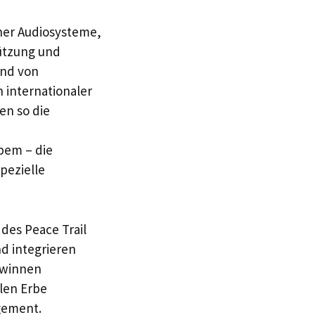
cher Audiosysteme,
ützung und
ind von
 internationaler
en so die
pem – die
pezielle
des Peace Trail
d integrieren
ewinnen
alen Erbe
agement.