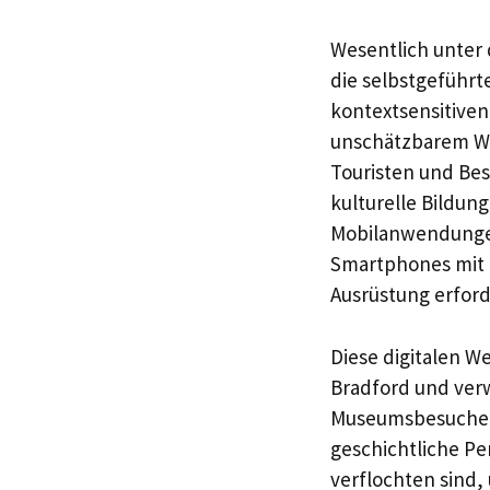
Wesentlich unter 
die selbstgeführ
kontextsensitiven
unschätzbarem Wer
Touristen und Bes
kulturelle Bildun
Mobilanwendungen
Smartphones mit p
Ausrüstung erforde
Diese digitalen W
Bradford und ver
Museumsbesuche m
geschichtliche Pe
verflochten sind,