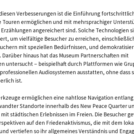
diesen Verbesserungen ist die Einführung fortschrittli
te Touren ermöglichen und mit mehrsprachiger Unterst
 Erzählungen angereichert sind. Solche Technologien s
t, um vielfältige Besucher zu erreichen, einschließlich
uchern mit speziellen Bedürfnissen, und demokratisier
g. Darüber hinaus hat das Museum Partnerschaften mit
 untersucht – beispielhaft durch Plattformen wie Gru
rofessionellen Audiosystemen ausstatten, ohne dass s
rlich ist.
erkzeuge ermöglichen eine nahtlose Navigation entlang 
wandter Standorte innerhalb des New Peace Quarter un
it städtischen Erlebnissen im Freien. Die Besucher g
rspektiven auf den Friedenaktivismus, die mit dem lok
 und vertiefen so ihr allgemeines Verständnis und Eng