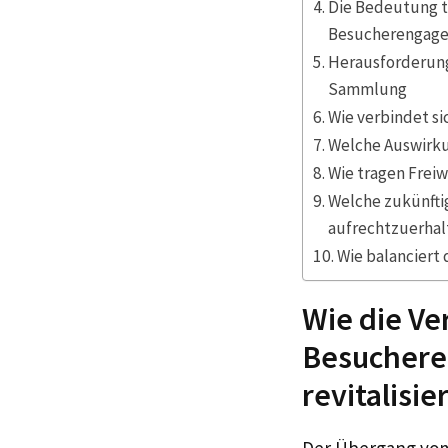
Die Bedeutung t
Besucherengag
Herausforderung
Sammlung
Wie verbindet si
Welche Auswirku
Wie tragen Frei
Welche zukünfti
aufrechtzuerhal
Wie balanciert
Wie die Ve
Besuchere
revitalisie
Der Übergang vom