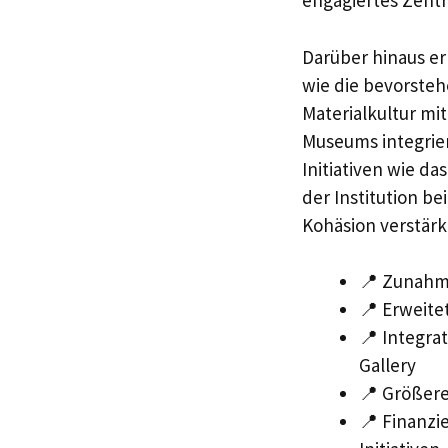
engagiertes Zent
Darüber hinaus e
wie die bevorste
Materialkultur mi
Museums integriert
Initiativen wie d
der Institution b
Kohäsion verstärk
📍 Zunahme
📍 Erweite
📍 Integra
Gallery
📍 Größere
📍 Finanzie