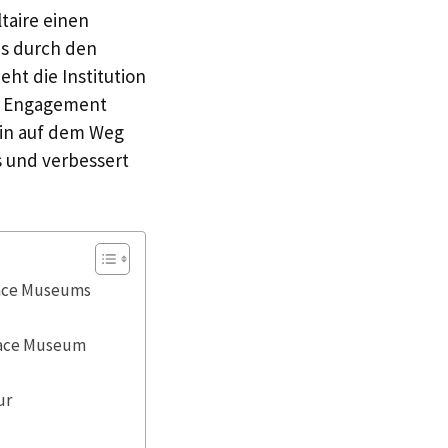
taire einen
es durch den
ht die Institution
nd Engagement
ein auf dem Weg
s und verbessert
eace Museums
eace Museum
ur