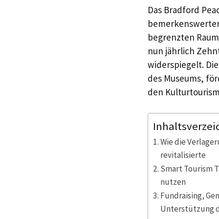
Das Bradford Peac
bemerkenswerten 
begrenzten Raum a
nun jährlich Zehn
widerspiegelt. Di
des Museums, förd
den Kulturtourism
Inhaltsverzei
Wie die Verlage
revitalisierte
Smart Tourism T
nutzen
Fundraising, Ge
Unterstützung 